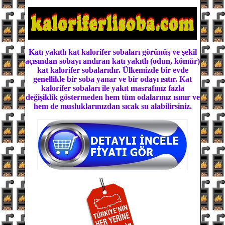
Katı yakıtlı kat kalorifer sobaları görünüş ve şekil
açısından sobayı andıran katı yakıtlı (odun, kömür)
kat kalorifer sobalarıdır. Ülkemizde bir evde
genellikle bir soba yanar ve bir odayı ısıtır. Kat
kalorifer sobaları ile yakıt masrafınız fazla
değişiklik göstermeden hem tüm odalarınız ısınır ve
hem de musluklarınızdan sıcak su alabilirsiniz.