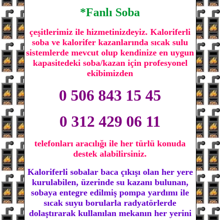
*Fanlı Soba
çeşitlerimiz ile hizmetinizdeyiz. Kaloriferli
soba ve kalorifer kazanlarında sıcak sulu
sistemlerde mevcut olup kendinize en uygun
kapasitedeki soba/kazan için profesyonel
ekibimizden
0 506 843 15 45
0 312 429 06 11
telefonları aracılığı ile her türlü konuda
destek alabilirsiniz.
Kaloriferli sobalar baca çıkışı olan her yere
kurulabilen, üzerinde su kazanı bulunan,
sobaya entegre edilmiş pompa yardımı ile
sıcak suyu borularla radyatörlerde
dolaştırarak kullanılan mekanın her yerini