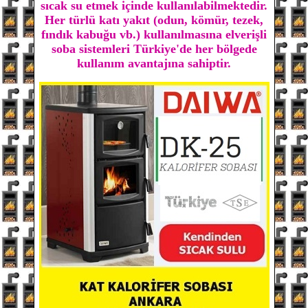
sıcak su etmek içinde kullanılabilmektedir.
Her türlü katı yakıt (odun, kömür, tezek,
fındık kabuğu vb.) kullanılmasına elverişli
soba sistemleri Türkiye'de her bölgede
kullanım avantajına sahiptir.