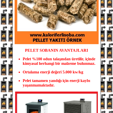
PELET SOBANIN
AVANTAJLARI
Pelet %100 odun tala
şından üretilir, içinde
kimyasal herhangi bir malzeme bulunmaz.
Ortalama enerji değeri 5.000 kw/kg
Pelet tamamen yandığı için enerji kaybı
yaşanmamaktadır.