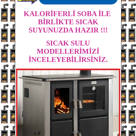
KALORİFERLİ SOBA İLE
BİRLİKTE SICAK
SUYUNUZDA HAZIR !!!
SICAK SULU
MODELLERİMİZİ
İNCELEYEBİLİRSİNİZ.