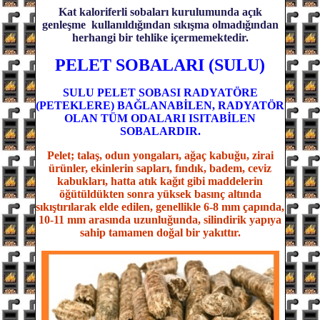
Kat kaloriferli sobaları kurulumunda açık
genleşme kullanıldığından sıkışma olmadığından
herhangi bir tehlike içermemektedir.
PELET SOBALARI (SULU)
SULU PELET SOBASI RADYATÖRE
(PETEKLERE) BAĞLANABİLEN, RADYATÖR
OLAN TÜM ODALARI ISITABİLEN
SOBALARDIR.
Pelet; talaş, odun yongaları, ağaç kabuğu, zirai
ürünler, ekinlerin sapları, fındık, badem, ceviz
kabukları, hatta atık kağıt gibi maddelerin
öğütüldükten sonra yüksek basınç altında
sıkıştırılarak elde edilen, genellikle 6-8 mm çapında,
10-11 mm arasında uzunluğunda, silindirik yapıya
sahip tamamen doğal bir yakıttır.