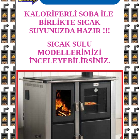
KALORİFERLİ SOBA İLE
BİRLİKTE SICAK
SUYUNUZDA HAZIR !!!
SICAK SULU
MODELLERİMİZİ
İNCELEYEBİLİRSİNİZ.