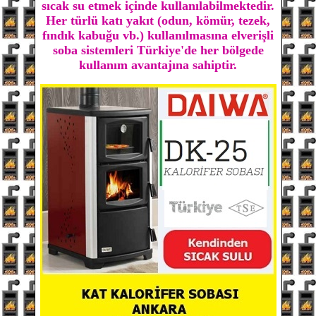
sıcak su etmek içinde kullanılabilmektedir.
Her türlü katı yakıt (odun, kömür, tezek,
fındık kabuğu vb.) kullanılmasına elverişli
soba sistemleri Türkiye'de her bölgede
kullanım avantajına sahiptir.