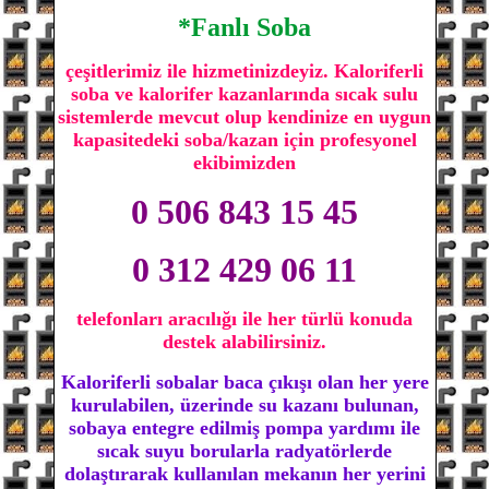
*Fanlı Soba
çeşitlerimiz ile hizmetinizdeyiz. Kaloriferli
soba ve kalorifer kazanlarında sıcak sulu
sistemlerde mevcut olup kendinize en uygun
kapasitedeki soba/kazan için profesyonel
ekibimizden
0 506 843 15 45
0 312 429 06 11
telefonları aracılığı ile her türlü konuda
destek alabilirsiniz.
Kaloriferli sobalar baca çıkışı olan her yere
kurulabilen, üzerinde su kazanı bulunan,
sobaya entegre edilmiş pompa yardımı ile
sıcak suyu borularla radyatörlerde
dolaştırarak kullanılan mekanın her yerini