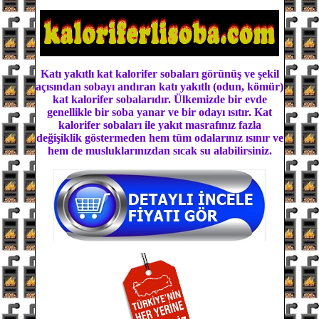
Katı yakıtlı kat kalorifer sobaları görünüş ve şekil
açısından sobayı andıran katı yakıtlı (odun, kömür)
kat kalorifer sobalarıdır. Ülkemizde bir evde
genellikle bir soba yanar ve bir odayı ısıtır. Kat
kalorifer sobaları ile yakıt masrafınız fazla
değişiklik göstermeden hem tüm odalarınız ısınır ve
hem de musluklarınızdan sıcak su alabilirsiniz.