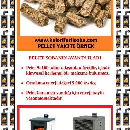
PELET SOBANIN
AVANTAJLARI
Pelet %100 odun tala
şından üretilir, içinde
kimyasal herhangi bir malzeme bulunmaz.
Ortalama enerji değeri 5.000 kw/kg
Pelet tamamen yandığı için enerji kaybı
yaşanmamaktadır.