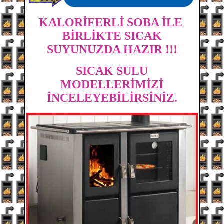
KALORİFERLİ SOBA İLE
BİRLİKTE SICAK
SUYUNUZDA HAZIR !!!
SICAK SULU
MODELLERİMİZİ
İNCELEYEBİLİRSİNİZ.