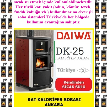
sıcak su etmek içinde kullanılabilmektedir.
Her türlü katı yakıt (odun, kömür, tezek,
fındık kabuğu vb.) kullanılmasına elverişli
soba sistemleri Türkiye'de her bölgede
kullanım avantajına sahiptir.