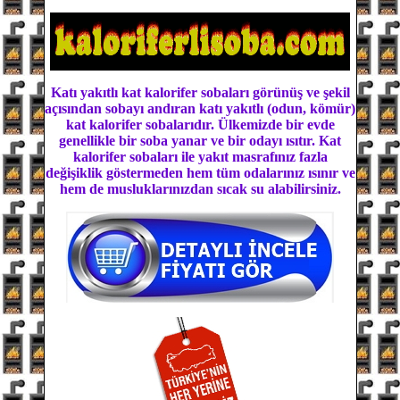
Katı yakıtlı kat kalorifer sobaları görünüş ve şekil
açısından sobayı andıran katı yakıtlı (odun, kömür)
kat kalorifer sobalarıdır. Ülkemizde bir evde
genellikle bir soba yanar ve bir odayı ısıtır. Kat
kalorifer sobaları ile yakıt masrafınız fazla
değişiklik göstermeden hem tüm odalarınız ısınır ve
hem de musluklarınızdan sıcak su alabilirsiniz.