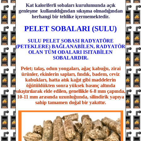
Kat kaloriferli sobaları kurulumunda açık
genleşme kullanıldığından sıkışma olmadığından
herhangi bir tehlike içermemektedir.
PELET SOBALARI (SULU)
SULU PELET SOBASI RADYATÖRE
(PETEKLERE) BAĞLANABİLEN, RADYATÖR
OLAN TÜM ODALARI ISITABİLEN
SOBALARDIR.
Pelet; talaş, odun yongaları, ağaç kabuğu, zirai
ürünler, ekinlerin sapları, fındık, badem, ceviz
kabukları, hatta atık kağıt gibi maddelerin
öğütüldükten sonra yüksek basınç altında
sıkıştırılarak elde edilen, genellikle 6-8 mm çapında,
10-11 mm arasında uzunluğunda, silindirik yapıya
sahip tamamen doğal bir yakıttır.