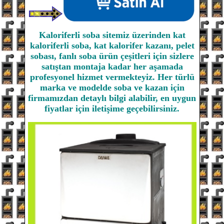
Kaloriferli soba sitemiz üzerinden kat
kaloriferli soba, kat kalorifer kazanı, pelet
sobası, fanlı soba ürün çeşitleri için sizlere
satıştan montaja kadar her aşamada
profesyonel hizmet vermekteyiz. Her türlü
marka ve modelde soba ve kazan için
firmamızdan detaylı bilgi alabilir, en uygun
fiyatlar için iletişime geçebilirsiniz.