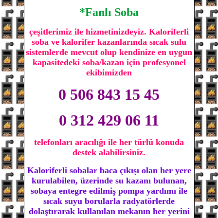
*Fanlı Soba
çeşitlerimiz ile hizmetinizdeyiz. Kaloriferli
soba ve kalorifer kazanlarında sıcak sulu
sistemlerde mevcut olup kendinize en uygun
kapasitedeki soba/kazan için profesyonel
ekibimizden
0 506 843 15 45
0 312 429 06 11
telefonları aracılığı ile her türlü konuda
destek alabilirsiniz.
Kaloriferli sobalar baca çıkışı olan her yere
kurulabilen, üzerinde su kazanı bulunan,
sobaya entegre edilmiş pompa yardımı ile
sıcak suyu borularla radyatörlerde
dolaştırarak kullanılan mekanın her yerini