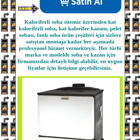
Kaloriferli soba sitemiz üzerinden kat
kaloriferli soba, kat kalorifer kazanı, pelet
sobası, fanlı soba ürün çeşitleri için sizlere
satıştan montaja kadar her aşamada
profesyonel hizmet vermekteyiz. Her türlü
marka ve modelde soba ve kazan için
firmamızdan detaylı bilgi alabilir, en uygun
fiyatlar için iletişime geçebilirsiniz.