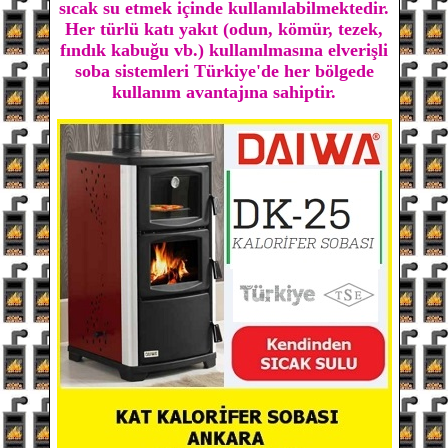
sıcak su etmek içinde kullanılabilmektedir.
Her türlü katı yakıt (odun, kömür, tezek,
fındık kabuğu vb.) kullanılmasına elverişli
soba sistemleri Türkiye'de her bölgede
kullanım avantajına sahiptir.