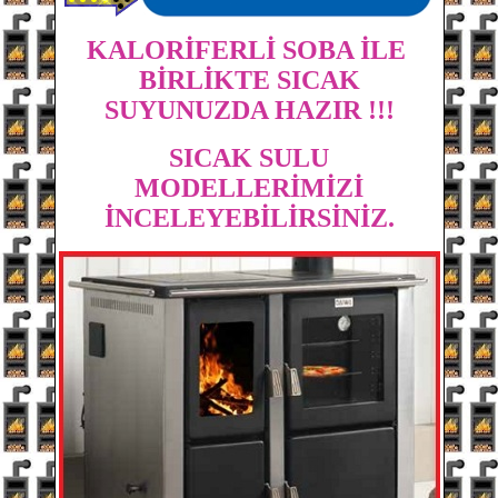
KALORİFERLİ SOBA İLE
BİRLİKTE SICAK
SUYUNUZDA HAZIR !!!
SICAK SULU
MODELLERİMİZİ
İNCELEYEBİLİRSİNİZ.