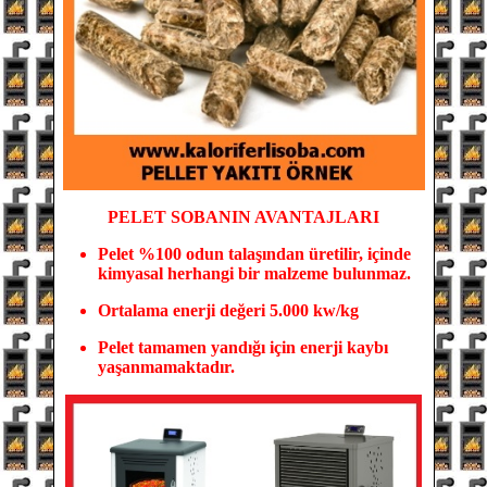
PELET SOBANIN
AVANTAJLARI
Pelet %100 odun tala
şından üretilir, içinde
kimyasal herhangi bir malzeme bulunmaz.
Ortalama enerji değeri 5.000 kw/kg
Pelet tamamen yandığı için enerji kaybı
yaşanmamaktadır.