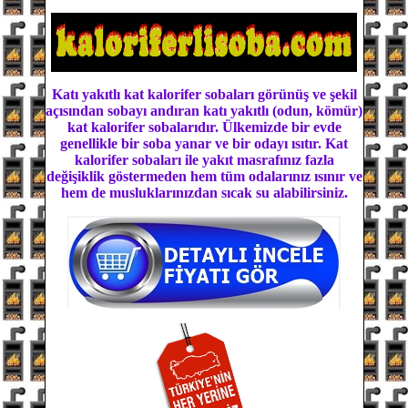
Katı yakıtlı kat kalorifer sobaları görünüş ve şekil
açısından sobayı andıran katı yakıtlı (odun, kömür)
kat kalorifer sobalarıdır. Ülkemizde bir evde
genellikle bir soba yanar ve bir odayı ısıtır. Kat
kalorifer sobaları ile yakıt masrafınız fazla
değişiklik göstermeden hem tüm odalarınız ısınır ve
hem de musluklarınızdan sıcak su alabilirsiniz.