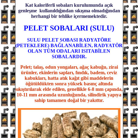
Kat kaloriferli sobaları kurulumunda açık
genleşme kullanıldığından sıkışma olmadığından
herhangi bir tehlike içermemektedir.
PELET SOBALARI (SULU)
SULU PELET SOBASI RADYATÖRE
(PETEKLERE) BAĞLANABİLEN, RADYATÖR
OLAN TÜM ODALARI ISITABİLEN
SOBALARDIR.
Pelet; talaş, odun yongaları, ağaç kabuğu, zirai
ürünler, ekinlerin sapları, fındık, badem, ceviz
kabukları, hatta atık kağıt gibi maddelerin
öğütüldükten sonra yüksek basınç altında
sıkıştırılarak elde edilen, genellikle 6-8 mm çapında,
10-11 mm arasında uzunluğunda, silindirik yapıya
sahip tamamen doğal bir yakıttır.