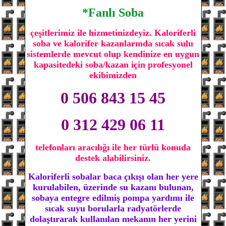
*Fanlı Soba
çeşitlerimiz ile hizmetinizdeyiz. Kaloriferli
soba ve kalorifer kazanlarında sıcak sulu
sistemlerde mevcut olup kendinize en uygun
kapasitedeki soba/kazan için profesyonel
ekibimizden
0 506 843 15 45
0 312 429 06 11
telefonları aracılığı ile her türlü konuda
destek alabilirsiniz.
Kaloriferli sobalar baca çıkışı olan her yere
kurulabilen, üzerinde su kazanı bulunan,
sobaya entegre edilmiş pompa yardımı ile
sıcak suyu borularla radyatörlerde
dolaştırarak kullanılan mekanın her yerini