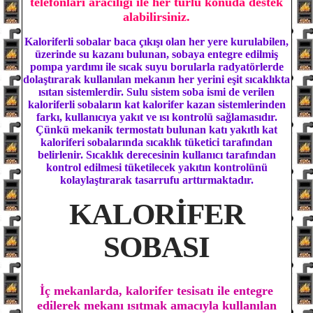
telefonları aracılığı ile her türlü konuda destek
alabilirsiniz.
Kaloriferli sobalar baca çıkışı olan her yere kurulabilen,
üzerinde su kazanı bulunan, sobaya entegre edilmiş
pompa yardımı ile sıcak suyu borularla radyatörlerde
dolaştırarak kullanılan mekanın her yerini eşit sıcaklıkta
ısıtan sistemlerdir. Sulu sistem soba ismi de verilen
kaloriferli sobaların kat kalorifer kazan sistemlerinden
farkı, kullanıcıya yakıt ve ısı kontrolü sağlamasıdır.
Çünkü mekanik termostatı bulunan katı yakıtlı kat
kaloriferi sobalarında sıcaklık tüketici tarafından
belirlenir. Sıcaklık derecesinin kullanıcı tarafından
kontrol edilmesi tüketilecek yakıtın kontrolünü
kolaylaştırarak tasarrufu arttırmaktadır.
KALORİFER
SOBASI
İç mekanlarda, kalorifer tesisatı ile entegre
edilerek mekanı ısıtmak amacıyla kullanılan