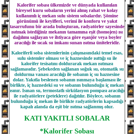
Kalorifer sobası ülkemizde ve dünyada kullanılan
bireysel kuru sobaların yerini almış rahat ve kolay
kullanımlı iç mekan sulu sistem sobalardır. Şömine
görünümü ile keyifleri, verimi ile konforu ve yakıt
tasarrufunu bir arada buluşturan, radyatörler sayesinde
ısıtmak istediğiniz mekanın tamamına eşit (homojen) ısı
dağılımı sağlayan ve ihtiyaca göre eşanjör veya boyler
aracılığı ile sıcak su imkanı sunan ısıtma üniteleridir.
Kaloriferli soba sistemlerinin çalışmasındaki temel esas,
sulu sistemler olması ve iç haznesinde ısıttığı su ile
kalorifer tesisatını doldurarak mekan ısıtması
sağlamasıdır. Şebekeden sağlanan soğuk su, otomatik su
doldurma vanası aracılığı ile sobanın iç su haznesine
dolar. Yakıtla beslenen sobanın ısınmaya başlaması ile
birlikte, iç haznedeki su ve sobanın bulunduğu iç mekan
ısınır. Isınan su, termostatlı sirkülasyon pompası aracılığı
ile radyatörlere (peteklere) dağıtılır. Böylece, sobanın
bulunduğu iç mekan ile birlikte radyatörlerin kapsadığı
kapalı alanda da eşit bir ısıtma sağlanmış olur.
KATI YAKITLI SOBALAR
*Kalorifer Sobası