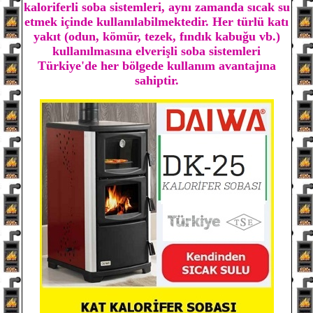
kaloriferli soba sistemleri, aynı zamanda sıcak su
etmek içinde kullanılabilmektedir. Her türlü katı
yakıt (odun, kömür, tezek, fındık kabuğu vb.)
kullanılmasına elverişli soba sistemleri
Türkiye'de her bölgede kullanım avantajına
sahiptir.