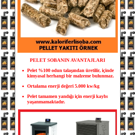
PELET SOBANIN
AVANTAJLARI
Pelet %100 odun tala
şından üretilir, içinde
kimyasal herhangi bir malzeme bulunmaz.
Ortalama enerji değeri 5.000 kw/kg
Pelet tamamen yandığı için enerji kaybı
yaşanmamaktadır.