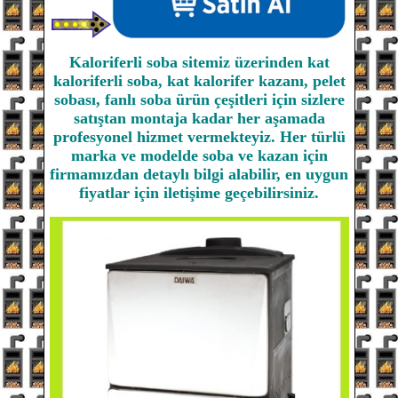
Kaloriferli soba sitemiz üzerinden kat
kaloriferli soba, kat kalorifer kazanı, pelet
sobası, fanlı soba ürün çeşitleri için sizlere
satıştan montaja kadar her aşamada
profesyonel hizmet vermekteyiz. Her türlü
marka ve modelde soba ve kazan için
firmamızdan detaylı bilgi alabilir, en uygun
fiyatlar için iletişime geçebilirsiniz.