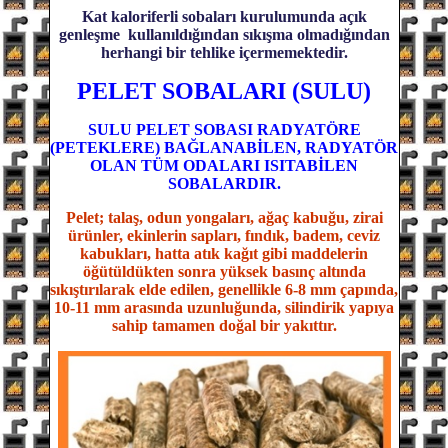
Kat kaloriferli sobaları kurulumunda açık
genleşme kullanıldığından sıkışma olmadığından
herhangi bir tehlike içermemektedir.
PELET SOBALARI (SULU)
SULU PELET SOBASI RADYATÖRE
(PETEKLERE) BAĞLANABİLEN, RADYATÖR
OLAN TÜM ODALARI ISITABİLEN
SOBALARDIR.
Pelet; talaş, odun yongaları, ağaç kabuğu, zirai
ürünler, ekinlerin sapları, fındık, badem, ceviz
kabukları, hatta atık kağıt gibi maddelerin
öğütüldükten sonra yüksek basınç altında
sıkıştırılarak elde edilen, genellikle 6-8 mm çapında,
10-11 mm arasında uzunluğunda, silindirik yapıya
sahip tamamen doğal bir yakıttır.