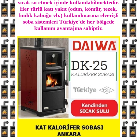
sıcak su etmek içinde kullanılabilmektedir.
Her türlü katı yakıt (odun, kömür, tezek,
fındık kabuğu vb.) kullanılmasına elverişli
soba sistemleri Türkiye'de her bölgede
kullanım avantajına sahiptir.