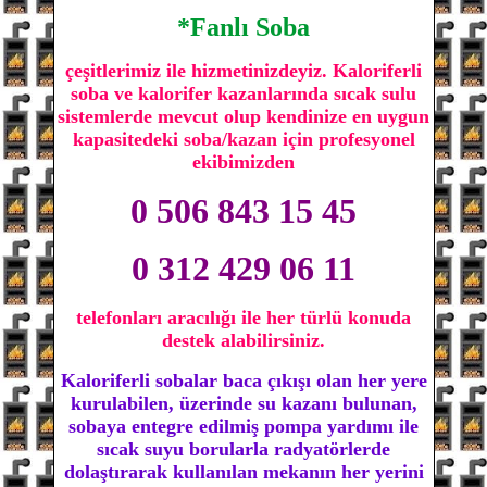
*Fanlı Soba
çeşitlerimiz ile hizmetinizdeyiz. Kaloriferli
soba ve kalorifer kazanlarında sıcak sulu
sistemlerde mevcut olup kendinize en uygun
kapasitedeki soba/kazan için profesyonel
ekibimizden
0 506 843 15 45
0 312 429 06 11
telefonları aracılığı ile her türlü konuda
destek alabilirsiniz.
Kaloriferli sobalar baca çıkışı olan her yere
kurulabilen, üzerinde su kazanı bulunan,
sobaya entegre edilmiş pompa yardımı ile
sıcak suyu borularla radyatörlerde
dolaştırarak kullanılan mekanın her yerini