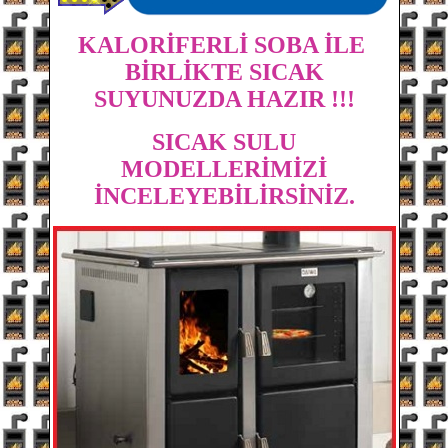
KALORİFERLİ SOBA İLE
BİRLİKTE SICAK
SUYUNUZDA HAZIR !!!
SICAK SULU
MODELLERİMİZİ
İNCELEYEBİLİRSİNİZ.