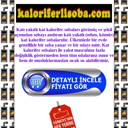
Katı yakıtlı kat kalorifer sobaları görünüş ve şekil
açısından sobayı andıran katı yakıtlı (odun, kömür)
kat kalorifer sobalarıdır. Ülkemizde bir evde
genellikle bir soba yanar ve bir odayı ısıtır. Kat
kalorifer sobaları ile yakıt masrafınız fazla
değişiklik göstermeden hem tüm odalarınız ısınır ve
hem de musluklarınızdan sıcak su alabilirsiniz.